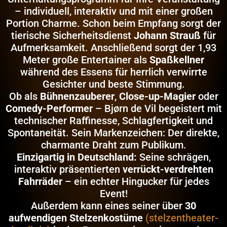
– individuell, interaktiv und mit einer großen
Portion Charme. Schon beim Empfang sorgt der
tierische Sicherheitsdienst
Johann Strauß
für
Aufmerksamkeit. Anschließend sorgt der 1,93
Meter große Entertainer als
Spaßkellner
während des Essens für herrlich verwirrte
Gesichter und beste Stimmung.
Ob als
Bühnenzauberer
,
Close-up-Magier
oder
Comedy-Performer
– Bjørn de Vil begeistert mit
technischer Raffinesse, Schlagfertigkeit und
Spontaneität. Sein Markenzeichen: Der direkte,
charmante Draht zum Publikum.
Einzigartig in Deutschland:
Seine schrägen,
interaktiv präsentierten
verrückt-verdrehten
Fahrräder
– ein echter Hingucker für jedes
Event!
Außerdem kann eines seiner über
30
aufwendigen Stelzenkostüme
(stelzentheater-